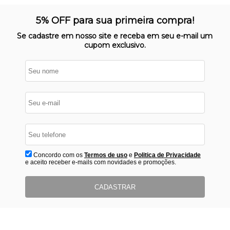
SITE 100% SEGURO
Nosso site opera em ambiente
5% OFF para sua primeira compra!
protegido
Se cadastre em nosso site e receba em seu e-mail um
cupom exclusivo.
Concordo com os
Termos de uso
e
Politica de Privacidade
e aceito receber e-mails com novidades e promoções.
CADASTRAR