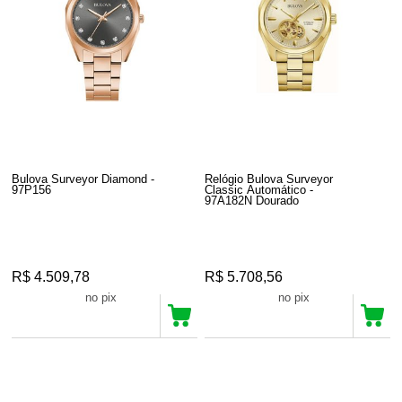
Bulova Surveyor Diamond -
Relógio Bulova Surveyor
97P156
Classic Automático -
97A182N Dourado
R$ 4.509,78
R$ 5.708,56
R$ 4.284,29
R$ 5.423,13
no pix
no pix