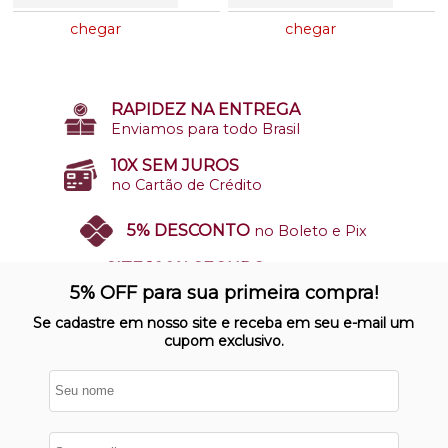
18
Produtos
chegar
chegar
RAPIDEZ NA ENTREGA
Enviamos para todo Brasil
10X SEM JUROS
no Cartão de Crédito
5% DESCONTO
no Boleto e Pix
SITE 100% SEGURO
Nosso site opera em ambiente
5% OFF para sua primeira compra!
protegido
Se cadastre em nosso site e receba em seu e-mail um
cupom exclusivo.