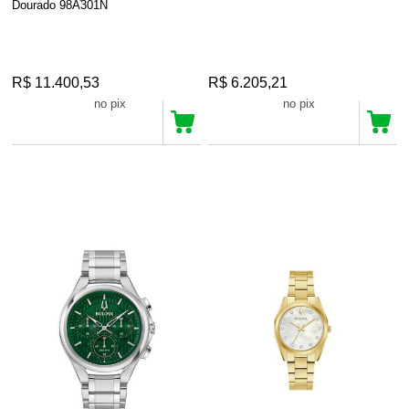
Dourado 98A301N
R$ 11.400,53
R$ 6.205,21
R$ 10.830,50
R$ 5.894,95
no pix
no pix