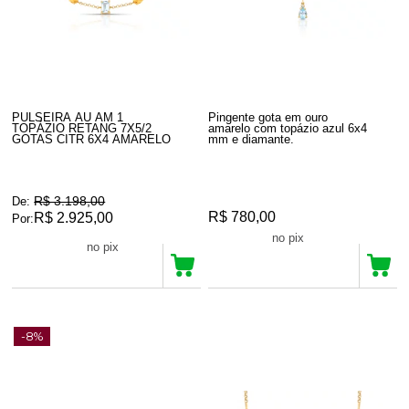
PULSEIRA AU AM 1
Pingente gota em ouro
TOPÁZIO RETANG 7X5/2
amarelo com topázio azul 6x4
GOTAS CITR 6X4 AMARELO
mm e diamante.
R$ 3.198,00
De:
R$ 780,00
R$ 2.925,00
Por:
R$ 741,00
no pix
R$ 2.778,75
no pix
-8%