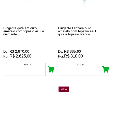
Pingente gota em ouro
Pingente Lanzara ouro
amarelo com topázio azul e
amarelo com topázio azul
diamante
gota e topázio branco
R$ 2.870,00
R$ 885,60
De:
De:
R$ 2.625,00
R$ 810,00
Por:
Por:
R$ 2.493,75
R$ 769,50
no pix
no pix
-8%