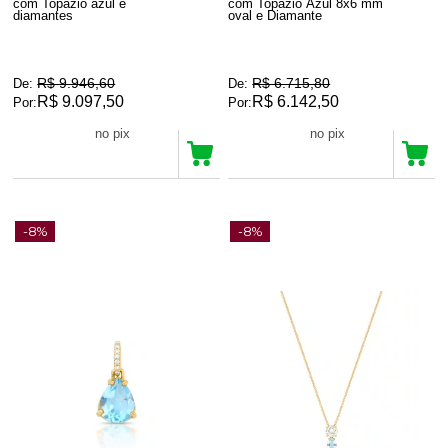
com Topázio azul e
com Topázio Azul 8x6 mm
diamantes
oval e Diamante
R$ 9.946,60
R$ 6.715,80
De:
De:
R$ 9.097,50
R$ 6.142,50
Por:
Por:
R$ 8.642,62
R$ 5.835,37
no pix
no pix
-8%
-8%