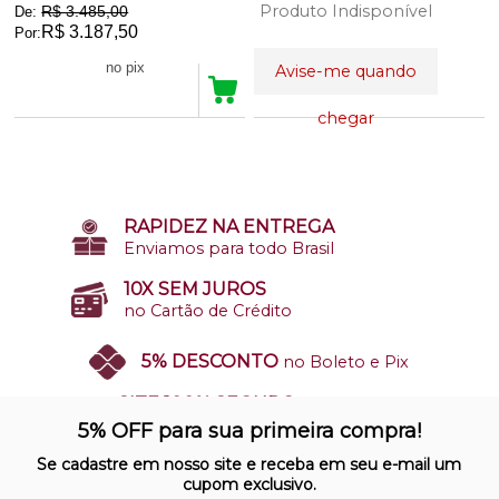
Produto Indisponível
R$ 3.485,00
De:
R$ 3.187,50
Por:
R$ 3.028,12
no pix
Avise-me quando
chegar
18
Produtos
RAPIDEZ NA ENTREGA
Enviamos para todo Brasil
10X SEM JUROS
no Cartão de Crédito
5% DESCONTO
no Boleto e Pix
SITE 100% SEGURO
Nosso site opera em ambiente
5% OFF para sua primeira compra!
protegido
Se cadastre em nosso site e receba em seu e-mail um
cupom exclusivo.