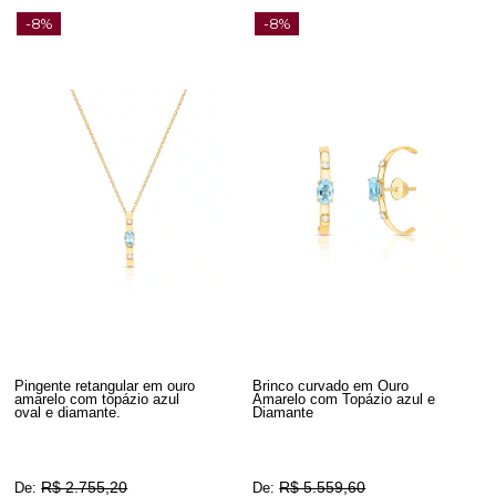
-8%
-8%
Pingente retangular em ouro
Brinco curvado em Ouro
amarelo com topázio azul
Amarelo com Topázio azul e
oval e diamante.
Diamante
R$ 2.755,20
R$ 5.559,60
De:
De: