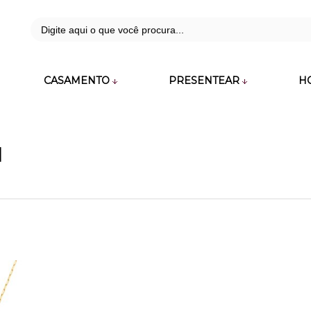
42
CASAMENTO
PRESENTEAR
H
zara.com.br
l