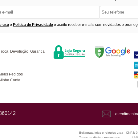
e uso
e
Politica de Privacidade
e aceito receber e-mails com novidades e promoç
Segurança
F
úvidas
Troca, Devolução, Garantia
ompras
Meus Pedidos
Minha Conta
1860142
atendimento
Bellaprata joias e relógios Ltda - CNPJ:
Todos os direitos reservados
-
LANZ