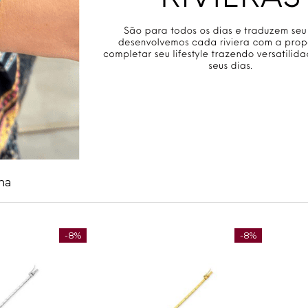
na
-8%
-8%