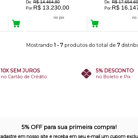
R$ 14.464,80
R$ 17.654,6
De:
De:
R$ 13.230,00
R$ 16.14
Por:
Por:
R$ 12.568,50
R$ 15.340,12
no pix
Mostrando
1 - 7
produtos do total de
7
distri
10X SEM JUROS
5% DESCONTO
no Cartão de Crédito
no Boleto e Pix
5% OFF para sua primeira compra!
cadastre em nosso site e receba em seu e-mail um cupom exclus