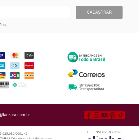
CADASTRAR
ões.
ormas de Pagamento
Entrega
@lanzara.com.br
 07.925.089/0001-46
ARA | Criando sua joia dos sonhos
-