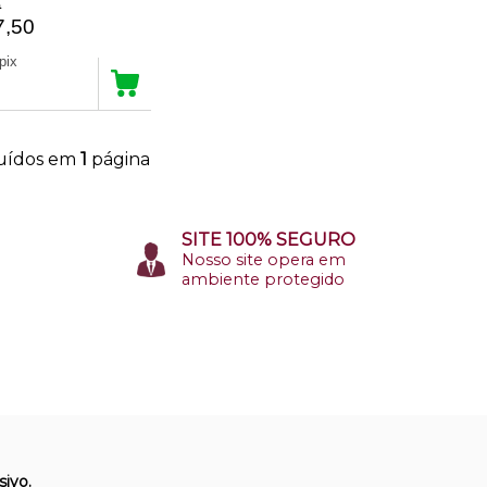
0
7,50
no pix
buídos em
1
página
SITE 100% SEGURO
Nosso site opera em
ambiente protegido
ivo.