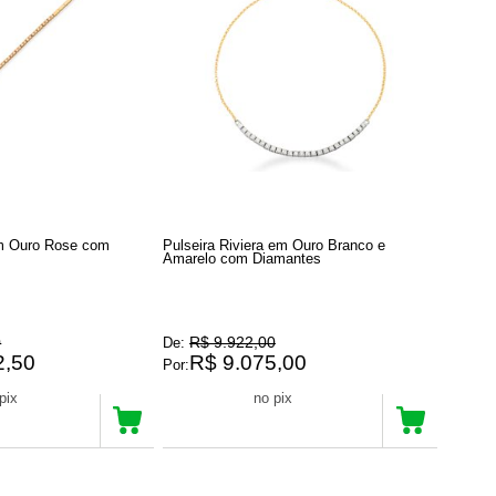
em Ouro Rose com
Pulseira Riviera em Ouro Branco e
Amarelo com Diamantes
0
R$ 9.922,00
De:
2,50
R$ 9.075,00
Por:
R$ 8.621,25
no pix
no pix