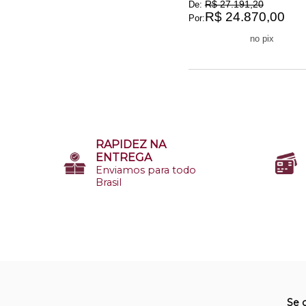
R$ 27.191,20
De:
R$ 24.870,00
Por:
R$ 23.626,50
no pix
RAPIDEZ NA
ENTREGA
Enviamos para todo
Brasil
Se 