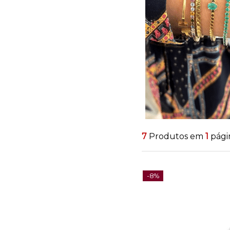
7
Produtos em
1
pági
-8%