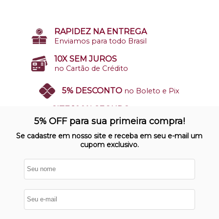
RAPIDEZ NA ENTREGA
Enviamos para todo Brasil
10X SEM JUROS
no Cartão de Crédito
5% DESCONTO
no Boleto e Pix
SITE 100% SEGURO
Nosso site opera em ambiente
5% OFF para sua primeira compra!
protegido
Se cadastre em nosso site e receba em seu e-mail um
cupom exclusivo.