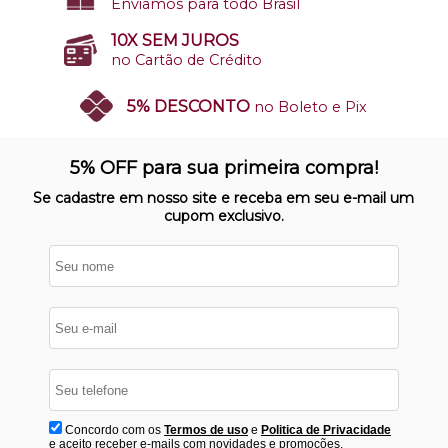
Enviamos para todo Brasil
10X SEM JUROS
no Cartão de Crédito
5% DESCONTO
no Boleto e Pix
SITE 100% SEGURO
Nosso site opera em ambiente
5% OFF para sua primeira compra!
protegido
Se cadastre em nosso site e receba em seu e-mail um
cupom exclusivo.
Concordo com os
Termos de uso
e
Politica de Privacidade
e aceito receber e-mails com novidades e promoções.