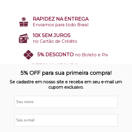
RAPIDEZ NA ENTREGA
Enviamos para todo Brasil
10X SEM JUROS
no Cartão de Crédito
5% DESCONTO
no Boleto e Pix
SITE 100% SEGURO
Nosso site opera em ambiente
5% OFF para sua primeira compra!
protegido
Se cadastre em nosso site e receba em seu e-mail um
cupom exclusivo.