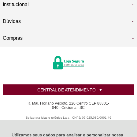
Institucional
Dúvidas
Compras
CENTRAL DE ATENDIMENTO
R. Mal. Floriano Peixoto, 220 Centro CEP 88801-
040 - Criciúma - SC
Bellaprata joias e relógios Ltda - CNPJ: 07.925.089/0001-46
Todos os direitos reservados
-
LANZARA | Criando sua joia dos sonhos
-
2026
Utilizamos seus dados para analisar e personalizar nossa