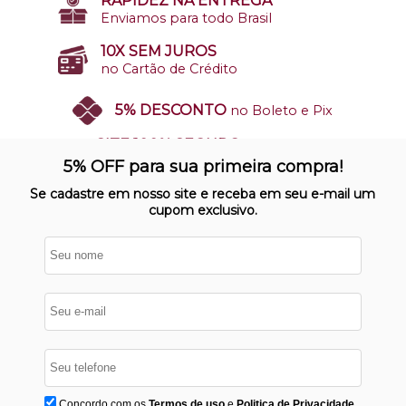
RAPIDEZ NA ENTREGA
Enviamos para todo Brasil
10X SEM JUROS
no Cartão de Crédito
5% DESCONTO
no Boleto e Pix
SITE 100% SEGURO
Nosso site opera em ambiente
5% OFF para sua primeira compra!
protegido
Se cadastre em nosso site e receba em seu e-mail um
cupom exclusivo.
Concordo com os
Termos de uso
e
Politica de Privacidade