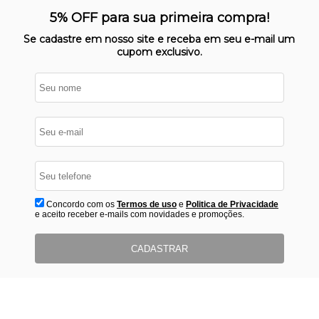
SITE 100% SEGURO
Nosso site opera em ambiente
5% OFF para sua primeira compra!
protegido
Se cadastre em nosso site e receba em seu e-mail um
cupom exclusivo.
Concordo com os
Termos de uso
e
Politica de Privacidade
e aceito receber e-mails com novidades e promoções.
CADASTRAR