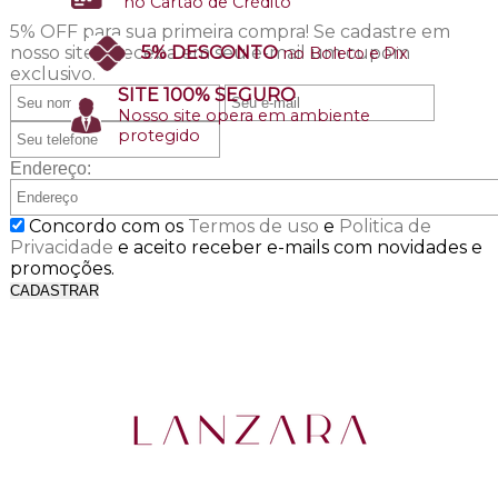
no Cartão de Crédito
5% OFF para sua primeira compra!
Se cadastre em
nosso site e receba em seu e-mail um cupom
5% DESCONTO
no Boleto e Pix
exclusivo.
SITE 100% SEGURO
Nosso site opera em ambiente
protegido
Endereço:
Concordo com os
Termos de uso
e
Politica de
Privacidade
e aceito receber e-mails com novidades e
promoções.
CADASTRAR