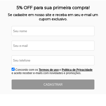
SITE 100% SEGURO
Nosso site opera em ambiente
5% OFF para sua primeira compra!
protegido
Se cadastre em nosso site e receba em seu e-mail um
cupom exclusivo.
Concordo com os
Termos de uso
e
Politica de Privacidade
e aceito receber e-mails com novidades e promoções.
CADASTRAR