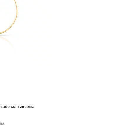
izado com zircônia.
nia