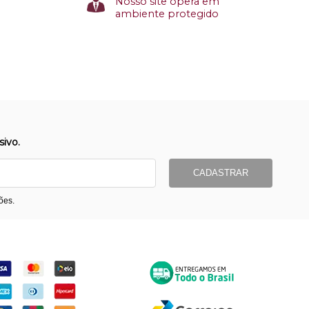
Nosso site opera em
ambiente protegido
ivo.
CADASTRAR
ões.
ormas de Pagamento
Entrega