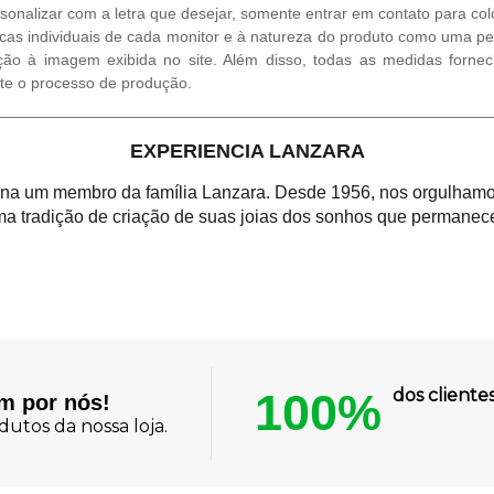
rsonalizar com a letra que desejar, somente entrar em contato para c
cas individuais de cada monitor e à natureza do produto como uma ped
ção à imagem exibida no site. Além disso, todas as medidas fornec
te o processo de produção.
EXPERIENCIA LANZARA
orna um membro da família Lanzara. Desde 1956, nos orgulhamos
a tradição de criação de suas joias dos sonhos que permanece
100%
dos client
am por nós!
utos da nossa loja.