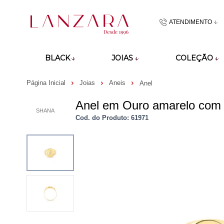
ATENDIMENTO
(48)9918601
BLACK
JOIAS
COLEÇÃO
atendimento@lan
Página Inicial
Joias
Aneis
Anel
Anel em Ouro amarelo com l
SHANA
Cod. do Produto: 61971