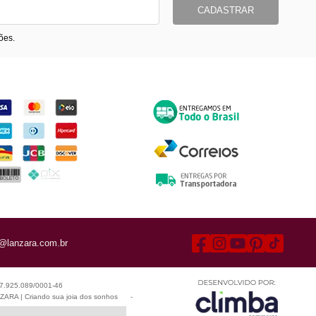
CADASTRAR
ões.
ormas de Pagamento
Entrega
@lanzara.com.br
 07.925.089/0001-46
ARA | Criando sua joia dos sonhos
-