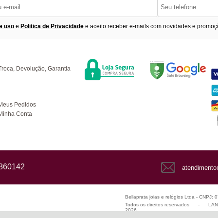
e uso
e
Politica de Privacidade
e aceito receber e-mails com novidades e promoç
Segurança
F
úvidas
Troca, Devolução, Garantia
ompras
Meus Pedidos
Minha Conta
1860142
atendimento
Bellaprata joias e relógios Ltda - CNPJ:
Todos os direitos reservados
-
LANZ
2026