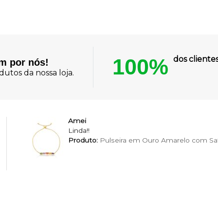
100%
dos client
am por nós!
utos da nossa loja.
Amei
Linda!!
Produto:
Pulseira em Ouro Amarelo com Saf