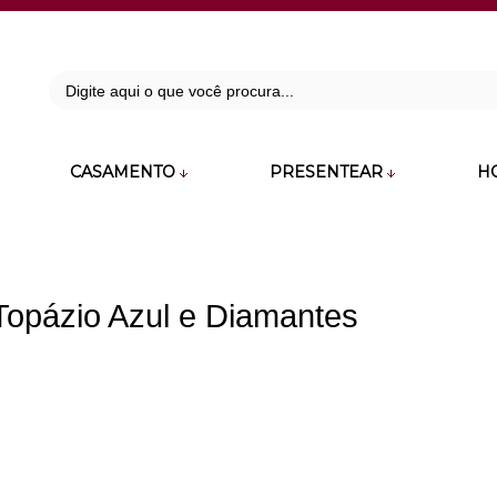
42
CASAMENTO
PRESENTEAR
H
zara.com.br
opázio Azul e Diamantes