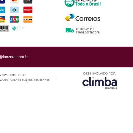
@lanzara.com.br
 07.925.089/0001-46
ARA | Criando sua joia dos sonhos
-