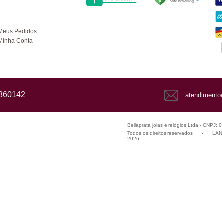
ompras
Meus Pedidos
Minha Conta
1860142
atendimento
Bellaprata joias e relógios Ltda - CNPJ:
Todos os direitos reservados
-
LANZ
2026