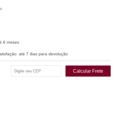
a
é 6 meses
isfação: até 7 dias para devolução
e