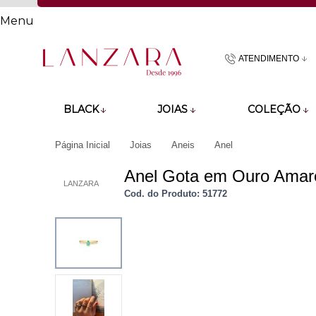
Menu
ATENDIMENTO
(48)9918601
BLACK
JOIAS
COLEÇÃO
atendimento@lan
Página Inicial
Joias
Aneis
Anel
Anel Gota em Ouro Amar
LANZARA
Cod. do Produto: 51772