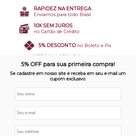
RAPIDEZ NA ENTREGA
Enviamos para todo Brasil
10X SEM JUROS
no Cartão de Crédito
5% DESCONTO
no Boleto e Pix
SITE 100% SEGURO
Nosso site opera em ambiente
5% OFF para sua primeira compra!
protegido
Se cadastre em nosso site e receba em seu e-mail um
cupom exclusivo.