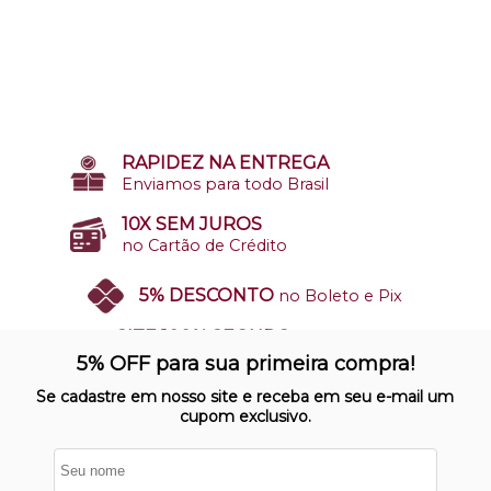
RAPIDEZ NA ENTREGA
Enviamos para todo Brasil
10X SEM JUROS
no Cartão de Crédito
5% DESCONTO
no Boleto e Pix
SITE 100% SEGURO
Nosso site opera em ambiente
5% OFF para sua primeira compra!
protegido
Se cadastre em nosso site e receba em seu e-mail um
cupom exclusivo.