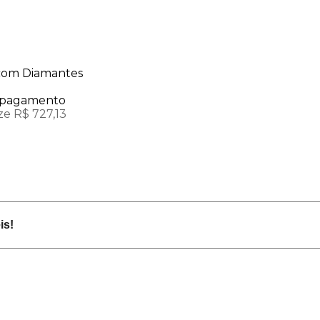
 com Diamantes
e pagamento
e R$ 727,13
is!