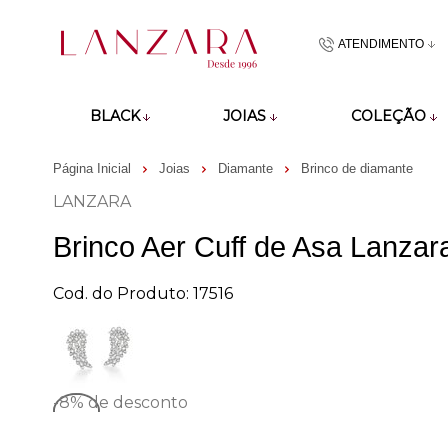
ATENDIMENTO
(48)9918601
BLACK
JOIAS
COLEÇÃO
atendimento@lan
Página Inicial
Joias
Diamante
Brinco de diamante
LANZARA
Brinco Aer Cuff de Asa Lanza
Cod. do Produto: 17516
-8%
de desconto