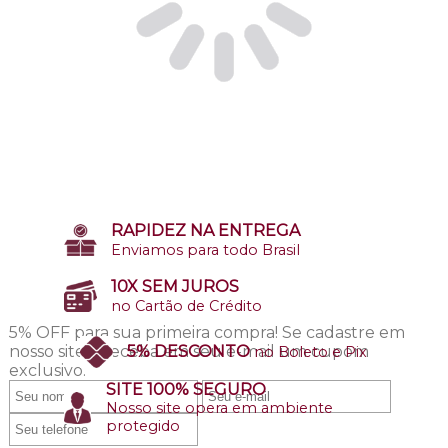
RAPIDEZ NA ENTREGA
Enviamos para todo Brasil
10X SEM JUROS
no Cartão de Crédito
5% OFF para sua primeira compra!
Se cadastre em
nosso site e receba em seu e-mail um cupom
5% DESCONTO
no Boleto e Pix
exclusivo.
SITE 100% SEGURO
Nosso site opera em ambiente
protegido