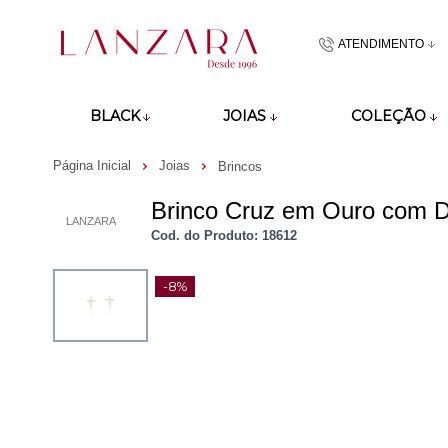
ATENDIMENTO
(48)9918601
BLACK
JOIAS
COLEÇÃO
atendimento@lan
Página Inicial
Joias
Brincos
Brinco Cruz em Ouro com 
LANZARA
Cod. do Produto: 18612
-8%