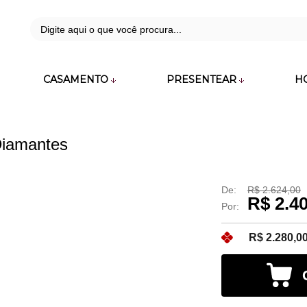
42
CASAMENTO
PRESENTEAR
H
zara.com.br
Diamantes
De:
R$ 2.624,00
R$ 2.4
Por:
R$ 2.280,0