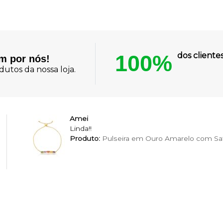
100%
dos client
am por nós!
utos da nossa loja.
Amei
Linda!!
Produto:
Pulseira em Ouro Amarelo com Saf