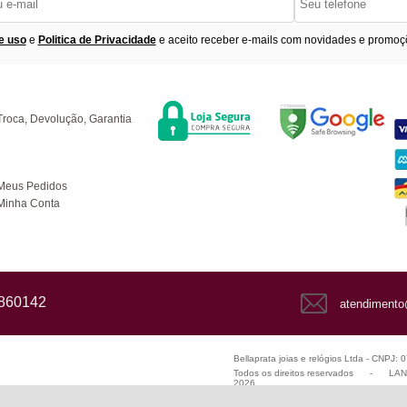
e uso
e
Politica de Privacidade
e aceito receber e-mails com novidades e promoç
Segurança
F
úvidas
Troca, Devolução, Garantia
ompras
Meus Pedidos
Minha Conta
1860142
atendimento
Bellaprata joias e relógios Ltda - CNPJ:
Todos os direitos reservados
-
LANZ
2026