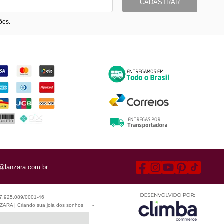
CADASTRAR
ões.
ormas de Pagamento
Entrega
@lanzara.com.br
 07.925.089/0001-46
ARA | Criando sua joia dos sonhos
-