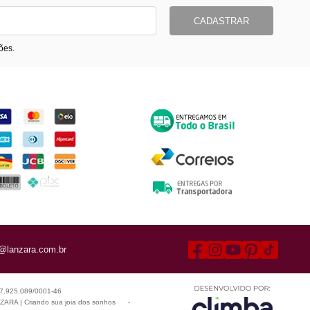
CADASTRAR
ões.
ormas de Pagamento
Entrega
@lanzara.com.br
 07.925.089/0001-46
ARA | Criando sua joia dos sonhos
-