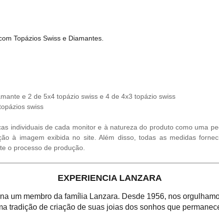
com Topázios Swiss e Diamantes.
mante e 2 de 5x4 topázio swiss e 4 de 4x3 topázio swiss
topázios swiss
cas individuais de cada monitor e à natureza do produto como uma ped
ção à imagem exibida no site. Além disso, todas as medidas fornec
te o processo de produção.
EXPERIENCIA LANZARA
orna um membro da família Lanzara. Desde 1956, nos orgulhamos
a tradição de criação de suas joias dos sonhos que permanece