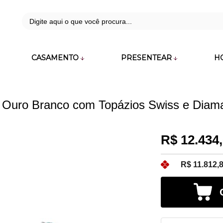
42
CASAMENTO
PRESENTEAR
H
zara.com.br
m Ouro Branco com Topázios Swiss e Diam
R$ 12.434
R$ 11.812,