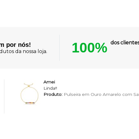
100%
dos client
am por nós!
utos da nossa loja.
Amei
Linda!!
Produto:
Pulseira em Ouro Amarelo com Saf