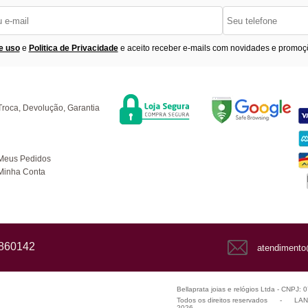
e uso
e
Politica de Privacidade
e aceito receber e-mails com novidades e promoç
Segurança
F
úvidas
Troca, Devolução, Garantia
ompras
Meus Pedidos
Minha Conta
1860142
atendimento
Bellaprata joias e relógios Ltda - CNPJ:
Todos os direitos reservados
-
LANZ
2026