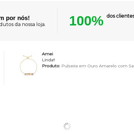
100%
dos client
am por nós!
utos da nossa loja.
Amei
Linda!!
Produto:
Pulseira em Ouro Amarelo com Saf