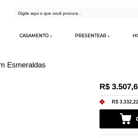
42
CASAMENTO
PRESENTEAR
H
zara.com.br
om Esmeraldas
R$ 3.507,
R$ 3.332,2