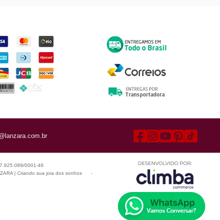
ormas de Pagamento
Entrega
@lanzara.com.br
 07.925.089/0001-46
ARA | Criando sua joia dos sonhos
-