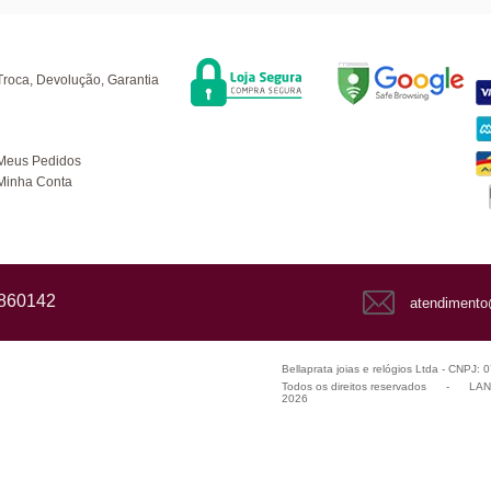
Segurança
F
úvidas
Troca, Devolução, Garantia
ompras
Meus Pedidos
Minha Conta
1860142
atendimento
Bellaprata joias e relógios Ltda - CNPJ:
Todos os direitos reservados
-
LANZ
2026