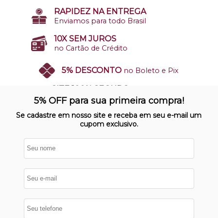
RAPIDEZ NA ENTREGA
Enviamos para todo Brasil
10X SEM JUROS
no Cartão de Crédito
5% DESCONTO
no Boleto e Pix
SITE 100% SEGURO
Nosso site opera em ambiente
5% OFF para sua primeira compra!
protegido
Se cadastre em nosso site e receba em seu e-mail um
cupom exclusivo.