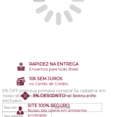
RAPIDEZ NA ENTREGA
Enviamos para todo Brasil
10X SEM JUROS
no Cartão de Crédito
5% OFF para sua primeira compra!
Se cadastre em
nosso site e receba em seu e-mail um cupom
5% DESCONTO
no Boleto e Pix
exclusivo.
SITE 100% SEGURO
Nosso site opera em ambiente
protegido