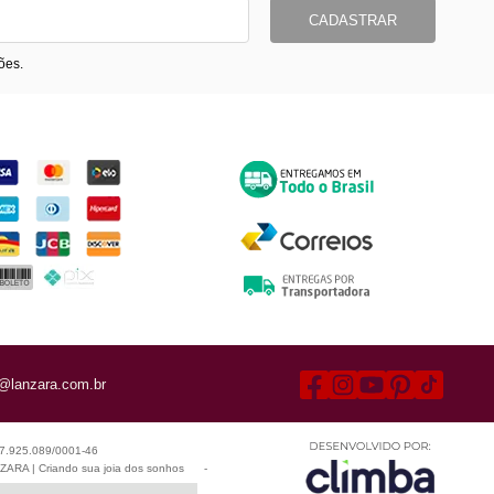
CADASTRAR
ões.
ormas de Pagamento
Entrega
@lanzara.com.br
 07.925.089/0001-46
ARA | Criando sua joia dos sonhos
-