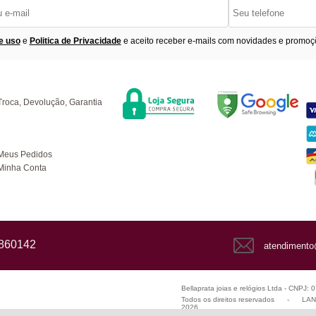
e uso
e
Politica de Privacidade
e aceito receber e-mails com novidades e promoç
Segurança
F
úvidas
Troca, Devolução, Garantia
ompras
Meus Pedidos
Minha Conta
1860142
atendimento
Bellaprata joias e relógios Ltda - CNPJ:
Todos os direitos reservados
-
LANZ
2026