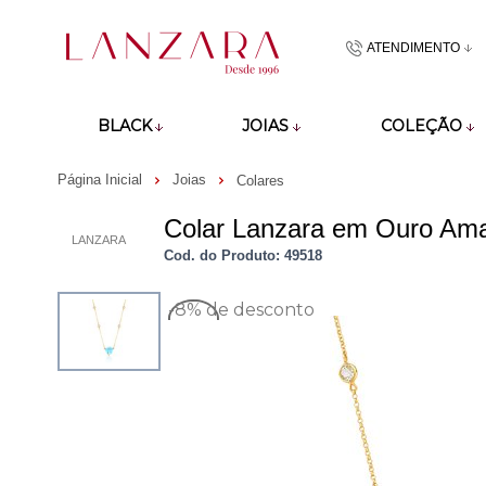
ATENDIMENTO
(48)9918601
BLACK
JOIAS
COLEÇÃO
atendimento@lan
Página Inicial
Joias
Colares
Colar Lanzara em Ouro Amar
LANZARA
Cod. do Produto: 49518
-8%
de desconto