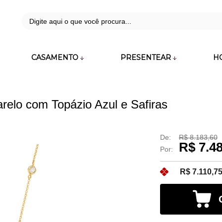
42
CASAMENTO
PRESENTEAR
H
zara.com.br
elo com Topázio Azul e Safiras
De:
R$ 8.183,60
R$ 7.4
Por:
R$ 7.110,7