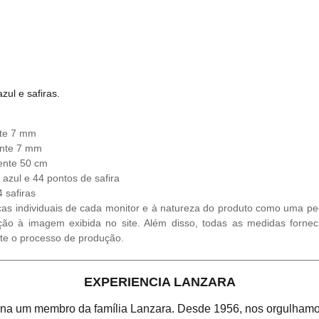
ul e safiras.
nte 7 mm
ente 7 mm
ente 50 cm
azul e 44 pontos de safira
 safiras
cas individuais de cada monitor e à natureza do produto como uma ped
ção à imagem exibida no site. Além disso, todas as medidas fornec
te o processo de produção.
EXPERIENCIA LANZARA
orna um membro da família Lanzara. Desde 1956, nos orgulhamos