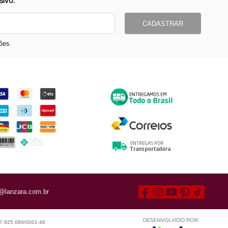
ivo.
CADASTRAR
ões.
ormas de Pagamento
Entrega
@lanzara.com.br
 07.925.089/0001-46