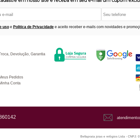
cadastre em nosso site e receba em seu e-mail um cupom exclus
e uso
e
Politica de Privacidade
e aceito receber e-mails com novidades e promoç
Segurança
F
úvidas
Troca, Devolução, Garantia
ompras
Meus Pedidos
Minha Conta
1860142
atendimento
Bellaprata joias e relógios Ltda - CNPJ: