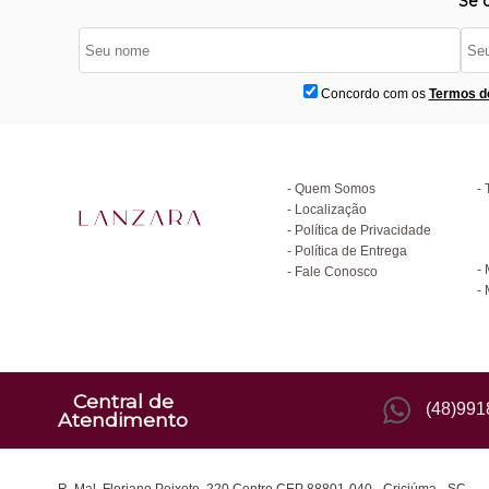
Se 
Concordo com os
Termos d
Institucional
D
Quem Somos
Localização
Política de Privacidade
C
Política de Entrega
Fale Conosco
Central de
(48)99
Atendimento
R. Mal. Floriano Peixoto, 220 Centro CEP 88801-040 - Criciúma - SC