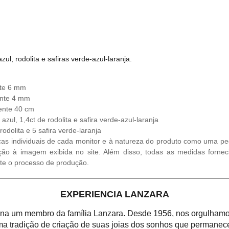
l, rodolita e safiras verde-azul-laranja.
nte 6 mm
ente 4 mm
ente 40 cm
zul, 1,4ct de rodolita e safira verde-azul-laranja
odolita e 5 safira verde-laranja
cas individuais de cada monitor e à natureza do produto como uma ped
ção à imagem exibida no site. Além disso, todas as medidas fornec
te o processo de produção.
EXPERIENCIA LANZARA
orna um membro da família Lanzara. Desde 1956, nos orgulhamos
a tradição de criação de suas joias dos sonhos que permanece