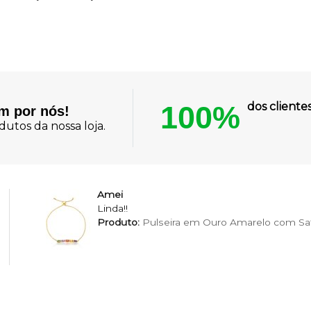
100%
dos client
am por nós!
utos da nossa loja.
Amei
Linda!!
Produto:
Pulseira em Ouro Amarelo com Saf