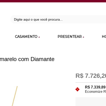
42
CASAMENTO
PRESENTEAR
H
zara.com.br
 Amarelo com Diamante
R$ 7.726,2
R$ 7.339,8
Economize R