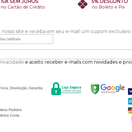
10X SEM JUROS
5% DESCONTO
no Cartão de Crédito
no Boleto e Pix
 nosso site e receba em seu e-mail um cupom exclusivo.
Privacidade
e aceito receber e-mails com novidades e pr
Segurança
F
úvidas
Troca, Devolução, Garantia
ompras
Meus Pedidos
Minha Conta