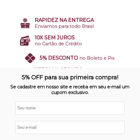
RAPIDEZ NA ENTREGA
Enviamos para todo Brasil
10X SEM JUROS
no Cartão de Crédito
5% DESCONTO
no Boleto e Pix
SITE 100% SEGURO
Nosso site opera em ambiente
5% OFF para sua primeira compra!
protegido
Se cadastre em nosso site e receba em seu e-mail um
cupom exclusivo.