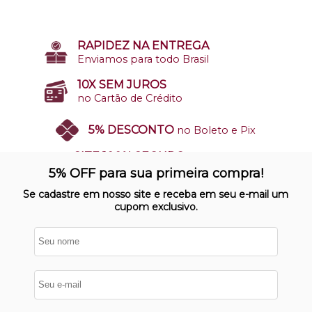
RAPIDEZ NA ENTREGA
Enviamos para todo Brasil
10X SEM JUROS
no Cartão de Crédito
5% DESCONTO
no Boleto e Pix
SITE 100% SEGURO
Nosso site opera em ambiente
5% OFF para sua primeira compra!
protegido
Se cadastre em nosso site e receba em seu e-mail um
cupom exclusivo.