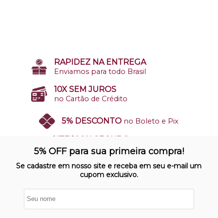
RAPIDEZ NA ENTREGA
Enviamos para todo Brasil
10X SEM JUROS
no Cartão de Crédito
5% DESCONTO
no Boleto e Pix
SITE 100% SEGURO
Nosso site opera em ambiente
5% OFF para sua primeira compra!
protegido
Se cadastre em nosso site e receba em seu e-mail um
cupom exclusivo.