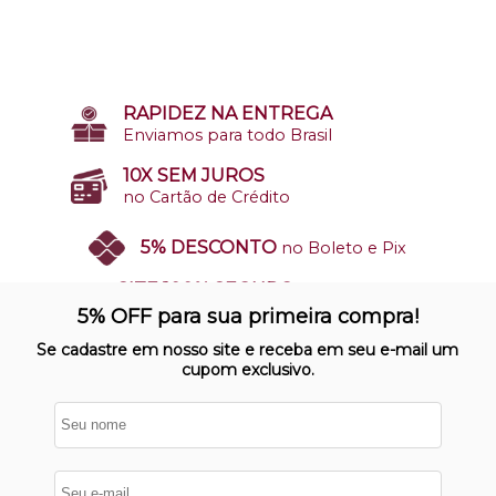
RAPIDEZ NA ENTREGA
Enviamos para todo Brasil
10X SEM JUROS
no Cartão de Crédito
5% DESCONTO
no Boleto e Pix
SITE 100% SEGURO
Nosso site opera em ambiente
5% OFF para sua primeira compra!
protegido
Se cadastre em nosso site e receba em seu e-mail um
cupom exclusivo.