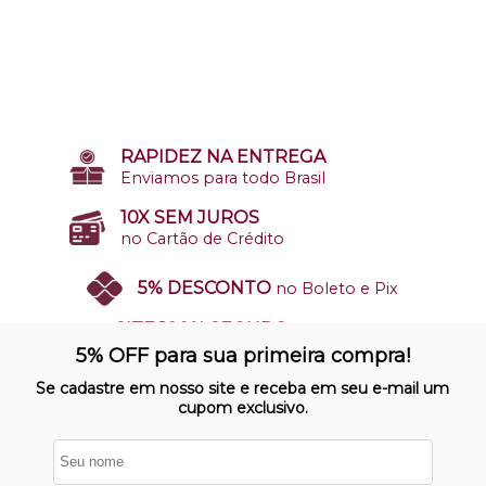
RAPIDEZ NA ENTREGA
Enviamos para todo Brasil
10X SEM JUROS
no Cartão de Crédito
5% DESCONTO
no Boleto e Pix
SITE 100% SEGURO
Nosso site opera em ambiente
5% OFF para sua primeira compra!
protegido
Se cadastre em nosso site e receba em seu e-mail um
cupom exclusivo.