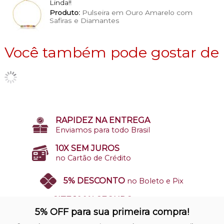
Linda!!
Produto:
Pulseira em Ouro Amarelo com
Safiras e Diamantes
Você também pode gostar de
RAPIDEZ NA ENTREGA
Enviamos para todo Brasil
10X SEM JUROS
no Cartão de Crédito
5% DESCONTO
no Boleto e Pix
SITE 100% SEGURO
Nosso site opera em ambiente
5% OFF para sua primeira compra!
protegido