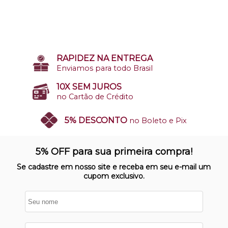
RAPIDEZ NA ENTREGA
Enviamos para todo Brasil
10X SEM JUROS
no Cartão de Crédito
5% DESCONTO
no Boleto e Pix
SITE 100% SEGURO
Nosso site opera em ambiente
5% OFF para sua primeira compra!
protegido
Se cadastre em nosso site e receba em seu e-mail um
cupom exclusivo.