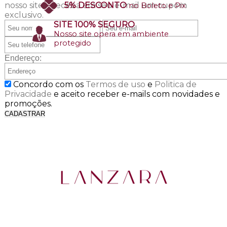
nosso site e receba em seu e-mail um cupom
5% DESCONTO
no Boleto e Pix
exclusivo.
SITE 100% SEGURO
Nosso site opera em ambiente
protegido
Endereço:
Concordo com os
Termos de uso
e
Politica de
Privacidade
e aceito receber e-mails com novidades e
promoções.
CADASTRAR