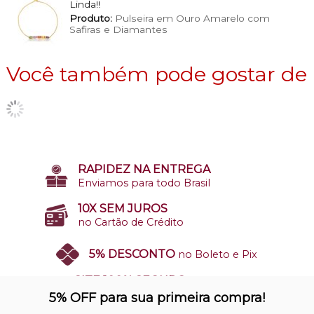
Linda!!
Produto:
Pulseira em Ouro Amarelo com
Safiras e Diamantes
Você também pode gostar de
RAPIDEZ NA ENTREGA
Enviamos para todo Brasil
10X SEM JUROS
no Cartão de Crédito
5% DESCONTO
no Boleto e Pix
SITE 100% SEGURO
Nosso site opera em ambiente
5% OFF para sua primeira compra!
protegido