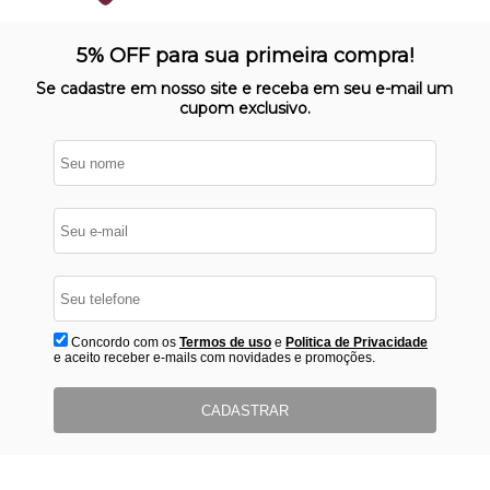
SITE 100% SEGURO
Nosso site opera em ambiente
5% OFF para sua primeira compra!
protegido
Se cadastre em nosso site e receba em seu e-mail um
cupom exclusivo.
Concordo com os
Termos de uso
e
Politica de Privacidade
e aceito receber e-mails com novidades e promoções.
CADASTRAR