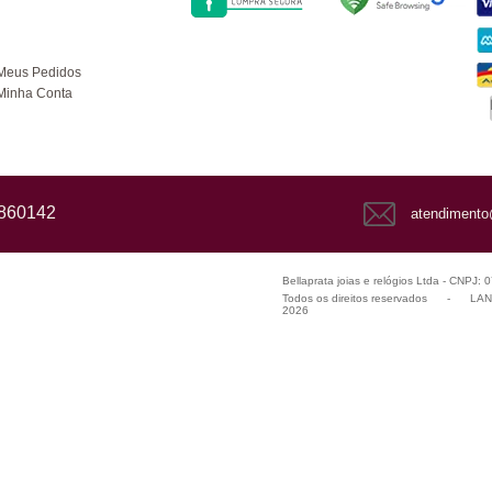
ompras
Meus Pedidos
Minha Conta
1860142
atendimento
Bellaprata joias e relógios Ltda - CNPJ:
Todos os direitos reservados
-
LANZ
2026