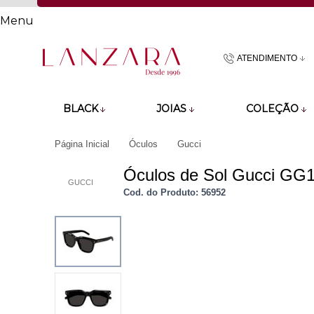
Menu
ATENDIMENTO
(48)9918601
BLACK
JOIAS
COLEÇÃO
atendimento@lan
Página Inicial
Óculos
Gucci
Óculos de Sol Gucci GG15
GUCCI
Cod. do Produto: 56952