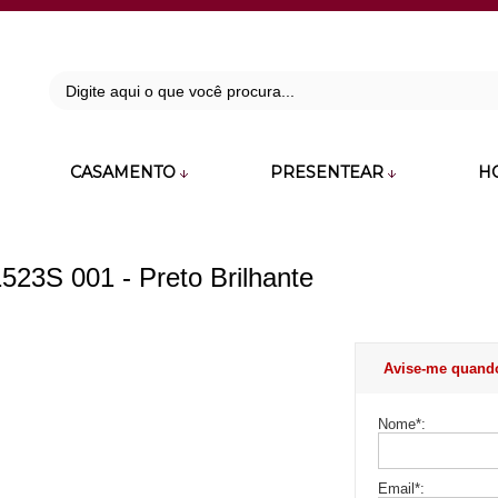
42
CASAMENTO
PRESENTEAR
H
zara.com.br
23S 001 - Preto Brilhante
Avise-me quand
Nome
*
:
Email
*
: