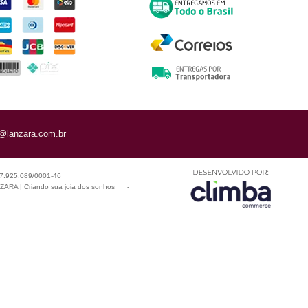
@lanzara.com.br
 07.925.089/0001-46
ARA | Criando sua joia dos sonhos
-