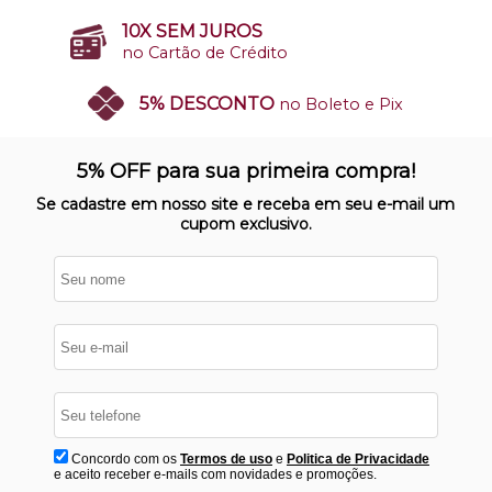
10X SEM JUROS
no Cartão de Crédito
5% DESCONTO
no Boleto e Pix
SITE 100% SEGURO
Nosso site opera em ambiente
5% OFF para sua primeira compra!
protegido
Se cadastre em nosso site e receba em seu e-mail um
cupom exclusivo.
Concordo com os
Termos de uso
e
Politica de Privacidade
e aceito receber e-mails com novidades e promoções.