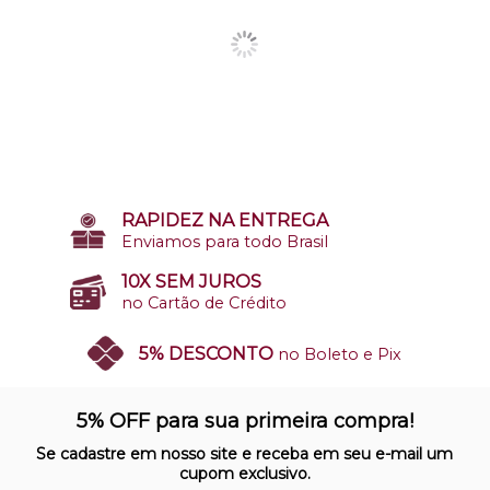
RAPIDEZ NA ENTREGA
Enviamos para todo Brasil
10X SEM JUROS
no Cartão de Crédito
5% DESCONTO
no Boleto e Pix
SITE 100% SEGURO
Nosso site opera em ambiente
5% OFF para sua primeira compra!
protegido
Se cadastre em nosso site e receba em seu e-mail um
cupom exclusivo.