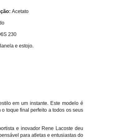
ação:
Acetato
do
06S 230
lanela e estojo.
stilo em um instante. Este modelo é
 toque final perfeito a todos os seus
portista e inovador Rene Lacoste deu
pensável para atletas e entusiastas do