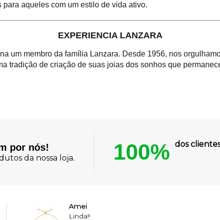
s para aqueles com um estilo de vida ativo.
EXPERIENCIA LANZARA
orna um membro da família Lanzara. Desde 1956, nos orgulhamos
a tradição de criação de suas joias dos sonhos que permanece
100%
dos client
am por nós!
utos da nossa loja.
Amei
Linda!!