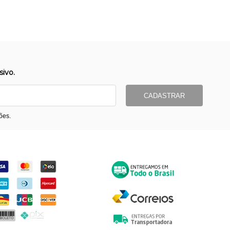
ivo.
CADASTRAR
ões.
ormas de Pagamento
Entrega