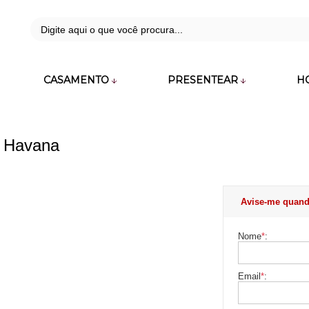
42
CASAMENTO
PRESENTEAR
H
zara.com.br
k Havana
Avise-me quand
Nome
*
:
Email
*
: