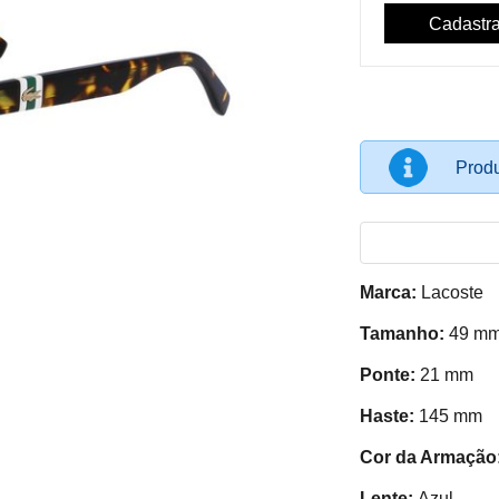
Produ
Marca:
Lacoste
Tamanho:
49 m
Ponte:
21 mm
Haste:
145 mm
Cor da Armação
Lente:
Azul