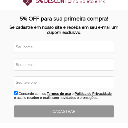
5% DESCONTO
no Boleto e Pix
SITE 100% SEGURO
Nosso site opera em ambiente
5% OFF para sua primeira compra!
protegido
Se cadastre em nosso site e receba em seu e-mail um
cupom exclusivo.
Concordo com os
Termos de uso
e
Politica de Privacidade
e aceito receber e-mails com novidades e promoções.
CADASTRAR