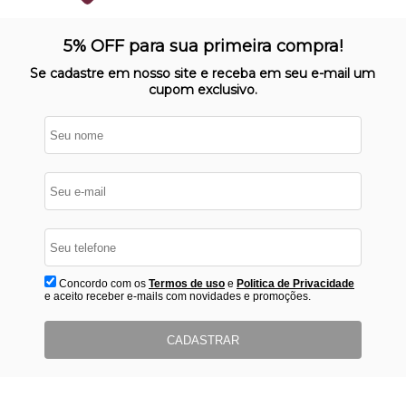
SITE 100% SEGURO
Nosso site opera em ambiente
5% OFF para sua primeira compra!
protegido
Se cadastre em nosso site e receba em seu e-mail um
cupom exclusivo.
Concordo com os
Termos de uso
e
Politica de Privacidade
e aceito receber e-mails com novidades e promoções.
CADASTRAR