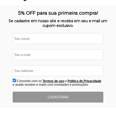
SITE 100% SEGURO
Nosso site opera em ambiente
5% OFF para sua primeira compra!
protegido
Se cadastre em nosso site e receba em seu e-mail um
cupom exclusivo.
Concordo com os
Termos de uso
e
Politica de Privacidade
e aceito receber e-mails com novidades e promoções.
CADASTRAR