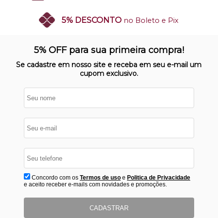
5% DESCONTO
no Boleto e Pix
SITE 100% SEGURO
Nosso site opera em ambiente
5% OFF para sua primeira compra!
protegido
Se cadastre em nosso site e receba em seu e-mail um
cupom exclusivo.
Concordo com os
Termos de uso
e
Politica de Privacidade
e aceito receber e-mails com novidades e promoções.
CADASTRAR