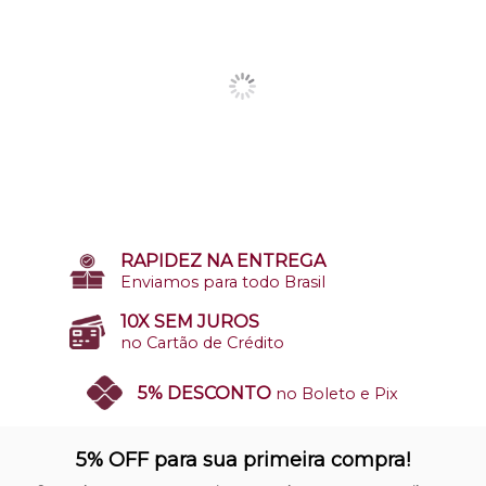
RAPIDEZ NA ENTREGA
Enviamos para todo Brasil
10X SEM JUROS
no Cartão de Crédito
5% DESCONTO
no Boleto e Pix
SITE 100% SEGURO
Nosso site opera em ambiente
5% OFF para sua primeira compra!
protegido