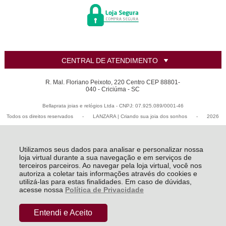
CENTRAL DE ATENDIMENTO
R. Mal. Floriano Peixoto, 220 Centro CEP 88801-
040 - Criciúma - SC
Bellaprata joias e relógios Ltda - CNPJ: 07.925.089/0001-46
Todos os direitos reservados
-
LANZARA | Criando sua joia dos sonhos
-
2026
Utilizamos seus dados para analisar e personalizar nossa
loja virtual durante a sua navegação e em serviços de
terceiros parceiros. Ao navegar pela loja virtual, você nos
autoriza a coletar tais informações através do cookies e
utilizá-las para estas finalidades. Em caso de dúvidas,
acesse nossa
Política de Privacidade
Entendi e Aceito
R$ 510,89
COMPRAR