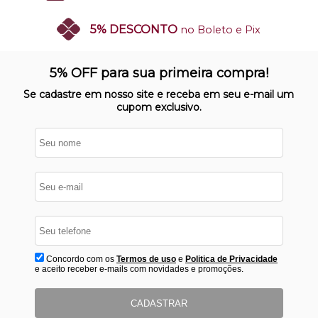
5% DESCONTO
no Boleto e Pix
SITE 100% SEGURO
Nosso site opera em ambiente
5% OFF para sua primeira compra!
protegido
Se cadastre em nosso site e receba em seu e-mail um
cupom exclusivo.
Concordo com os
Termos de uso
e
Politica de Privacidade
e aceito receber e-mails com novidades e promoções.
CADASTRAR