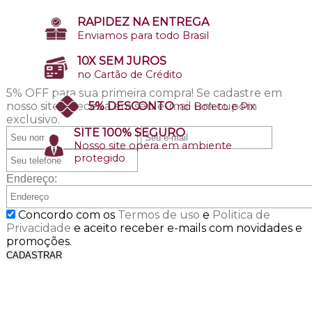
RAPIDEZ NA ENTREGA
Enviamos para todo Brasil
10X SEM JUROS
no Cartão de Crédito
5% OFF para sua primeira compra!
Se cadastre em
nosso site e receba em seu e-mail um cupom
5% DESCONTO
no Boleto e Pix
exclusivo.
SITE 100% SEGURO
Nosso site opera em ambiente
protegido
Endereço:
Concordo com os
Termos de uso
e
Politica de
Privacidade
e aceito receber e-mails com novidades e
promoções.
CADASTRAR